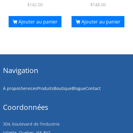
$
142.00
$
148.00
Ajouter au panier
Ajouter au panier
Navigation
À propos
Services
Produits
Boutique
Blogue
Contact
Coordonnées
304, boulevard de l’Industrie
Joliette, Quebec, J6E 8V2