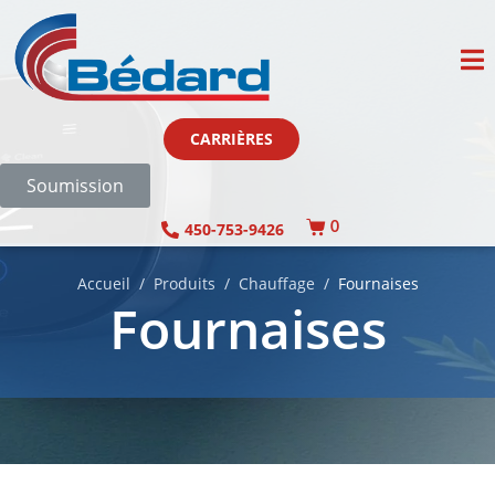
CARRIÈRES
Soumission
450-753-9426
0
Accueil
Produits
Chauffage
Fournaises
Fournaises