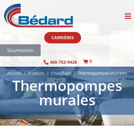
CARRIÈRES
Soumission
450-753-9426
0
Accueil
Produits
Chauffage
Thermopompes murales
Thermopompes
murales