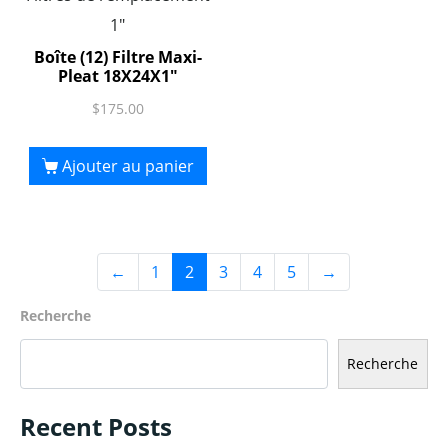
1"
Boîte (12) Filtre Maxi-
Pleat 18X24X1″
$
175.00
Ajouter au panier
←
1
2
3
4
5
→
Recherche
Recherche
Recent Posts